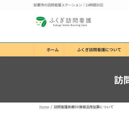
コ
ナ
那覇市の訪問看護ステーション｜24時間対応
ン
ビ
テ
ゲ
ン
ー
ツ
シ
へ
ョ
ス
ン
ホーム
ふくぎ訪問看護について
キ
に
ッ
移
プ
動
訪
Home
訪問看護医療DX情報活用加算について