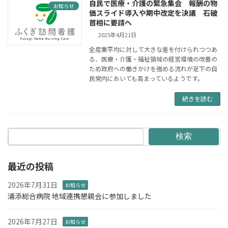
自民で医療・介護の緊急集会 報酬の物
お知らせ
価スライド導入や期中改定を決議 石破
首相に要請へ
2025年4月21日
全産業平均に対して大きな差を付けられつつあ
る、医療・介護・福祉領域の経営環境の改善の
ため政府への働きかけを強める流れが足下の自
民党内においても高まっているようです。
続きを読む
検索
最近の投稿
2026年7月31日
お知らせ
浦添総合病院 地域連携懇親会に参加しました
2026年7月27日
お知らせ