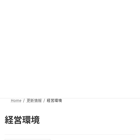
コ
ナ
ン
ビ
テ
ゲ
お気軽にお問い合わせください。
ン
ー
098-995-9526 (FAX 098-995-9009)
ツ
シ
受付時間 9:00-17:00 [ 土・日・祝日除く ]
へ
ョ
ス
ン
お問い合わせ
キ
に
ッ
移
プ
動
更新情報
Home
更新情報
経営環境
経営環境