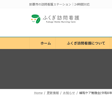
コ
ナ
那覇市の訪問看護ステーション｜24時間対応
ン
ビ
テ
ゲ
ン
ー
ツ
シ
へ
ョ
ス
ン
ホーム
ふくぎ訪問看護について
キ
に
ッ
移
プ
動
Home
更新情報
お知らせ
緩和ケア勉強会(令和8