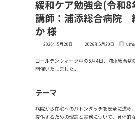
緩和ケア勉強会(令和
講師：浦添総合病院 
か 様
最
2026年5月20日
2026年5月20日
umu
終
更
ゴールデンウィーク中の5月4日、浦添総合病
新
日
開催いたしました。
時
:
テーマ
病院から在宅へのバトンタッチを安全に進め
提供するための理論と実務について、具体的