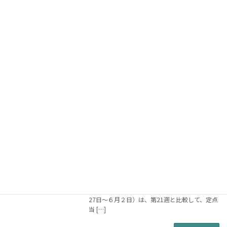
那覇市保健所、沖縄県の感染症情報(毎
お知らせ
週月曜日配信)
2024年6月24日
先週から引き続いて那覇市独自基準による新型
コロナウイルス感染症の注意報が出ています。
- 【那覇市の感染症の発生状況】 地域---警報---
注意報 那覇市 , なし, 新型コロナウイルス感染
症(那覇市独自基準)
続きを読む
那覇市保健所、沖縄県の感染症情報(毎
お知らせ
週月曜日配信)
2024年6月17日
那覇市独自基準による新型コロナウイルス感染
症の注意報が出ています。 ●新型コロナウイル
ス感染症の報告数は今年最多を更新中です。感
染予防の徹底をお願いします。・第22週（５月
27日～６月２日）は、第21週と比較して、定点
当 […]