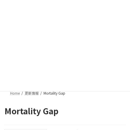
コ
ナ
ン
ビ
テ
ゲ
お気軽にお問い合わせください。
ン
ー
098-995-9526 (FAX 098-995-9009)
ツ
シ
受付時間 9:00-17:00 [ 土・日・祝日除く ]
へ
ョ
ス
ン
お問い合わせ
キ
に
ッ
移
プ
動
更新情報
Home
更新情報
Mortality Gap
Mortality Gap