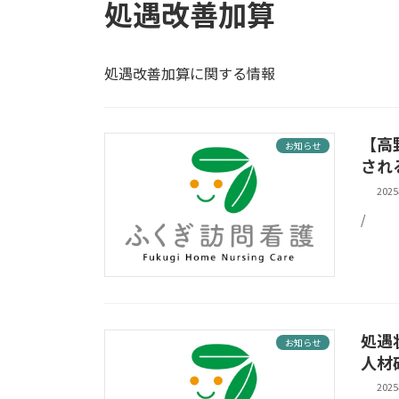
処遇改善加算
処遇改善加算に関する情報
【高
お知らせ
され
202
/
処遇
お知らせ
人材
202