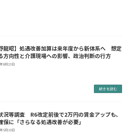
野龍昭】処遇改善加算は来年度から新体系へ 想定
る方向性と介護現場への影響、政治判断の行方
5年8月23日
続きを読む
状況等調査 R6改定前後で2万円の賃金アップも、
確保に「さらなる処遇改善が必要」
5年5月10日