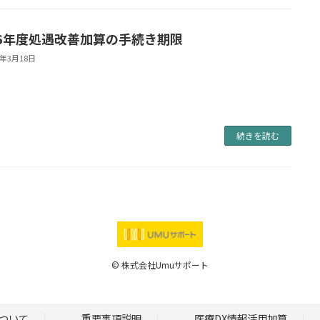
6年度処遇改善加算の手続き期限
4年3月18日
続きを読む
© 株式会社Umuサポート
ついて
重要事項説明
医療DX情報活用加算