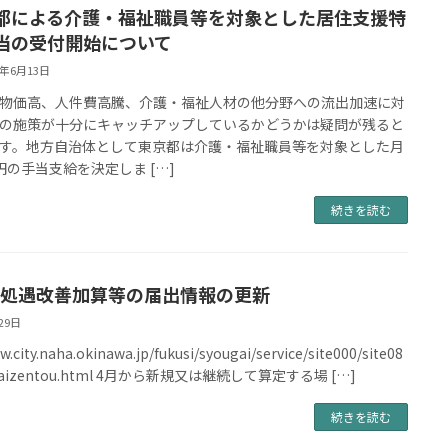
都による介護・福祉職員等を対象とした居住支援特
当の受付開始について
4年6月13日
物価高、人件費高騰、介護・福祉人材の他分野への流出加速に対
の施策が十分にキャッチアップしているかどうかは疑問が残ると
す。地方自治体として東京都は介護・福祉職員等を対象とした月
円の手当支給を決定しま […]
続きを読む
処遇改善加算等の届出情報の更新
29日
w.city.naha.okinawa.jp/fukusi/syougai/service/site000/site08
ukaizentou.html 4月から新規又は継続して算定する場 […]
続きを読む