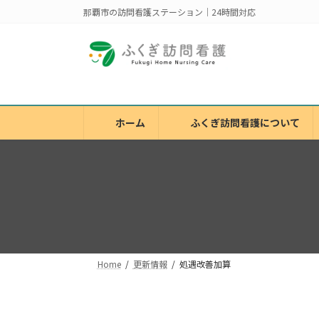
コ
ナ
那覇市の訪問看護ステーション｜24時間対応
ン
ビ
テ
ゲ
ン
ー
ツ
シ
へ
ョ
ス
ン
ホーム
ふくぎ訪問看護について
キ
に
ッ
移
プ
動
Home
更新情報
処遇改善加算