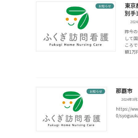
東京
お知らせ
別手
202
昨今の
して国
ころで
額1万
那覇市 
お知らせ
2024年3月
https://ww
0/syogu